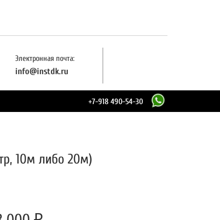
Электронная почта:
info@instdk.ru
+7-
918 490-54-30
р, 10м либо 20м)