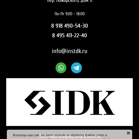
пер. Пожарского, дом 11
Пн-Пт 9:00 - 18:00
8 918 490-54-30
8 495 411-22-40
info@instdk.ru
Используя наш сайт, вы даете согласие на обработку файлов cookie и
Политика конфиденциальности